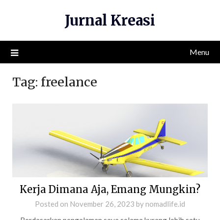
Skip
Jurnal Kreasi
to
content
Menu
Tag:
freelance
Kerja Dimana Aja, Emang Mungkin?
Posted on
November 26, 2023
by
nomadlife.id