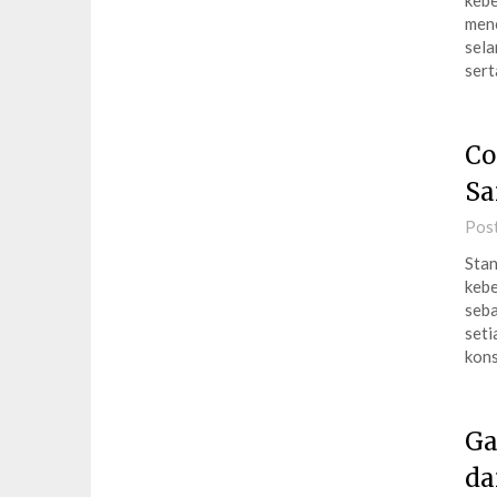
kebe
menc
sela
ser
Co
Sa
Pos
Stan
kebe
seba
seti
kon
Ga
da