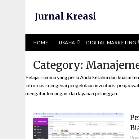
Skip
to
Jurnal Kreasi
content
HOME
USAHA
DIGITAL MARKETING
Category:
Manajem
Pelajari semua yang perlu Anda ketahui dan kuasai t
informasi mengenai pengelolaan inventaris, penjadwala
mengatur keuangan, dan layanan pelanggan.
Pe
Bi
Pos