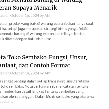
eran Supaya Menarik
ted on
October 16, 2024
by
Afif
taan produk yang baik di warung eceran bukan hanya soal
tika, tetapi juga merupakan strategi bisnis yang efektif.
 menata barang di warung eceran ada triknya. Ketika
uk ditata dengan baik, visibilitas…
ta Toko Sembako: Fungsi, Unsur,
nfaat, dan Contoh Format
ted on
October 14, 2024
by
Afif
 sangat penting dalam setiap transaksi bisnis, terutama
 toko sembako. Nota berfungsi sebagai catatan tertulis
 memberikan detail lengkap tentang pembelian yang
kukan oleh pelanggan. Dalam bisnis sembako yang biasanya
ibatkan…