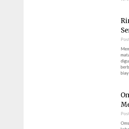
Ri
Se
Pos
Memu
mata
digu
berb
bia
Om
Me
Pos
Omse