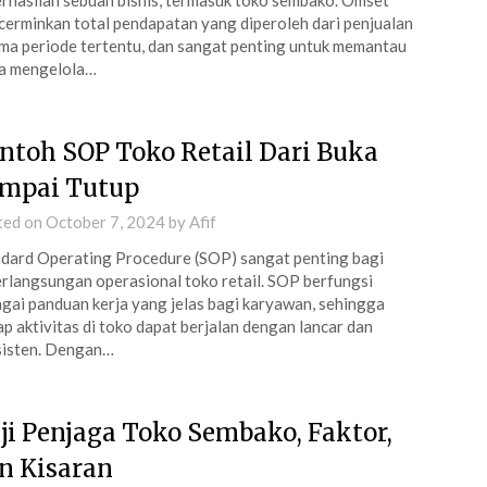
rhasilan sebuah bisnis, termasuk toko sembako. Omset
erminkan total pendapatan yang diperoleh dari penjualan
ma periode tertentu, dan sangat penting untuk memantau
ta mengelola…
ntoh SOP Toko Retail Dari Buka
mpai Tutup
ted on
October 7, 2024
by
Afif
dard Operating Procedure (SOP) sangat penting bagi
rlangsungan operasional toko retail. SOP berfungsi
gai panduan kerja yang jelas bagi karyawan, sehingga
ap aktivitas di toko dapat berjalan dengan lancar dan
sisten. Dengan…
ji Penjaga Toko Sembako, Faktor,
n Kisaran