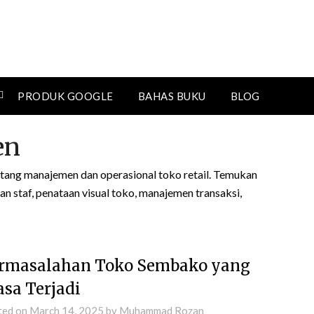
PRODUK GOOGLE
BAHAS BUKU
BLOG
en
entang manajemen dan operasional toko retail. Temukan
n staf, penataan visual toko, manajemen transaksi,
rmasalahan Toko Sembako yang
asa Terjadi
ted on
March 14, 2025
by
Muhammad Rozan