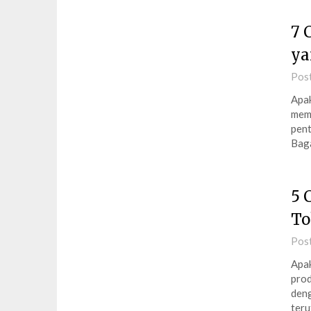
7 
ya
Pos
Apak
memi
pent
Baga
5 
To
Pos
Apak
prod
deng
teru