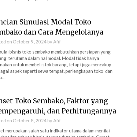
ncian Simulasi Modal Toko
mbako dan Cara Mengelolanya
ted on
October 9, 2024
by
Afif
lai bisnis toko sembako membutuhkan persiapan yang
ng, terutama dalam hal modal. Modal tidak hanya
nakan untuk membeli stok barang, tetapi juga mencakup
agai aspek seperti sewa tempat, perlengkapan toko, dan
ya…
set Toko Sembako, Faktor yang
mpengaruhi, dan Perhitungannya
ted on
October 8, 2024
by
Afif
t merupakan salah satu indikator utama dalam menilai