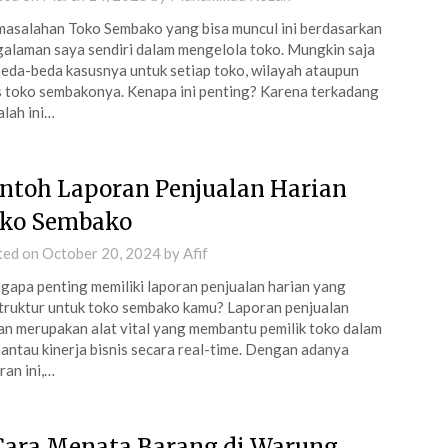
asalahan Toko Sembako yang bisa muncul ini berdasarkan
alaman saya sendiri dalam mengelola toko. Mungkin saja
eda-beda kasusnya untuk setiap toko, wilayah ataupun
s toko sembakonya. Kenapa ini penting? Karena terkadang
lah ini…
ntoh Laporan Penjualan Harian
ko Sembako
ted on
October 20, 2024
by
Afif
apa penting memiliki laporan penjualan harian yang
truktur untuk toko sembako kamu? Laporan penjualan
an merupakan alat vital yang membantu pemilik toko dalam
ntau kinerja bisnis secara real-time. Dengan adanya
ran ini,…
Cara Menata Barang di Warung