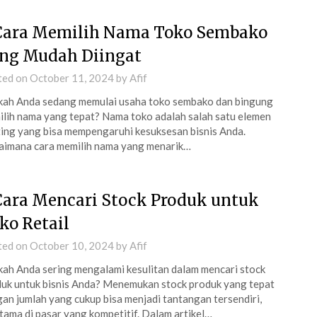
Cara Memilih Nama Toko Sembako
ng Mudah Diingat
ted on
October 11, 2024
by
Afif
ah Anda sedang memulai usaha toko sembako dan bingung
lih nama yang tepat? Nama toko adalah salah satu elemen
ing yang bisa mempengaruhi kesuksesan bisnis Anda.
imana cara memilih nama yang menarik…
Cara Mencari Stock Produk untuk
ko Retail
ted on
October 10, 2024
by
Afif
ah Anda sering mengalami kesulitan dalam mencari stock
uk untuk bisnis Anda? Menemukan stock produk yang tepat
an jumlah yang cukup bisa menjadi tantangan tersendiri,
tama di pasar yang kompetitif. Dalam artikel…