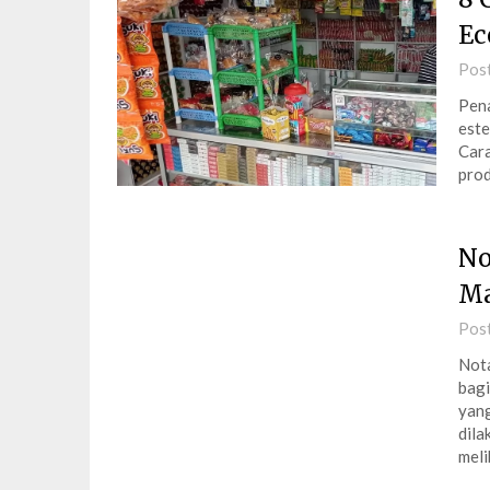
Ec
Pos
Pena
este
Cara
prod
No
Ma
Pos
Nota
bagi
yang
dila
mel