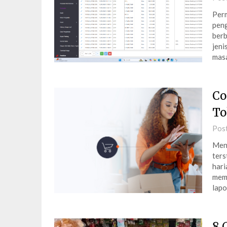
Perm
peng
berb
jeni
masa
Co
To
Pos
Meng
ters
hari
mema
lapo
8 