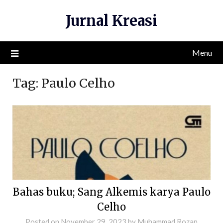
Skip
Jurnal Kreasi
to
content
Menu
Tag:
Paulo Celho
Bahas buku; Sang Alkemis karya Paulo
Celho
Posted on
November 29, 2023
by
Muhammad Rozan