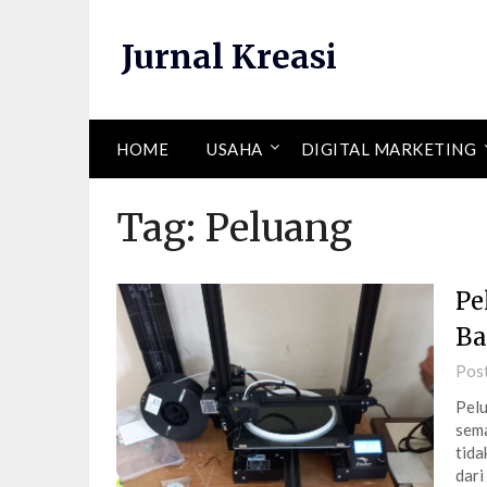
Skip
to
Jurnal Kreasi
content
HOME
USAHA
DIGITAL MARKETING
Tag:
Peluang
Pe
Ba
Pos
Pelu
sema
tida
dari