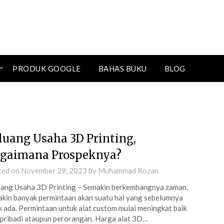
PRODUK GOOGLE
BAHAS BUKU
BLOG
luang Usaha 3D Printing,
gaimana Prospeknya?
ted on
November 29, 2023
by
Muhammad Rozan
ang Usaha 3D Printing – Semakin berkembangnya zaman,
kin banyak permintaan akan suatu hal yang sebelumnya
k ada. Permintaan untuk alat custom mulai meningkat baik
 pribadi ataupun perorangan. Harga alat 3D…