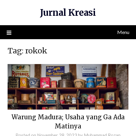
Skip
Jurnal Kreasi
to
content
Menu
Tag:
rokok
Warung Madura; Usaha yang Ga Ada
Matinya
Posted on
November 28, 2023
by
Muhammad Rozan