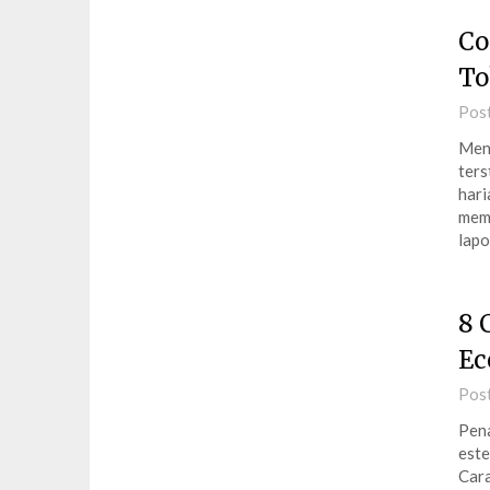
Co
To
Pos
Meng
ters
hari
mema
lapo
8 
Ec
Pos
Pena
este
Cara