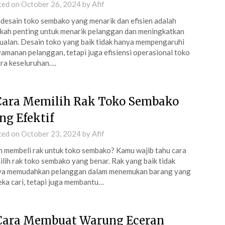
ted on
October 26, 2024
by
Afif
esain toko sembako yang menarik dan efisien adalah
kah penting untuk menarik pelanggan dan meningkatkan
ualan. Desain toko yang baik tidak hanya mempengaruhi
amanan pelanggan, tetapi juga efisiensi operasional toko
ra keseluruhan….
Cara Memilih Rak Toko Sembako
ng Efektif
ted on
October 23, 2024
by
Afif
n membeli rak untuk toko sembako? Kamu wajib tahu cara
lih rak toko sembako yang benar. Rak yang baik tidak
ya memudahkan pelanggan dalam menemukan barang yang
ka cari, tetapi juga membantu…
Cara Membuat Warung Eceran