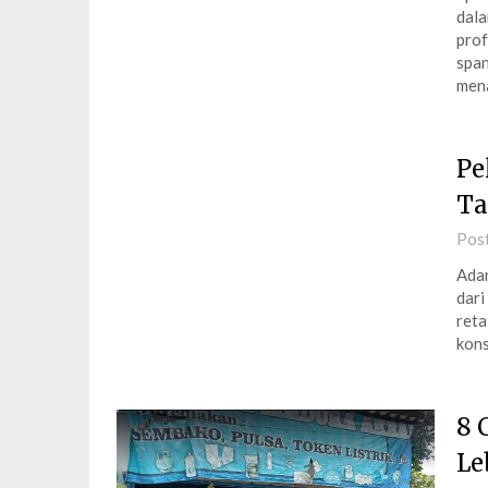
dala
prof
span
men
Pe
Ta
Pos
Adan
dari
reta
kons
8 
Le