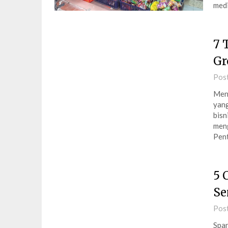
med
7 
Gr
Pos
Meng
yang
bisn
meng
Pent
5 
Se
Pos
Span