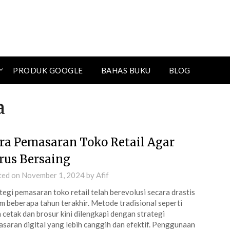
PRODUK GOOGLE
BAHAS BUKU
BLOG
a
ra Pemasaran Toko Retail Agar
rus Bersaing
ted on
November 1, 2024
by
Afif
tegi pemasaran toko retail telah berevolusi secara drastis
m beberapa tahun terakhir. Metode tradisional seperti
n cetak dan brosur kini dilengkapi dengan strategi
saran digital yang lebih canggih dan efektif. Penggunaan