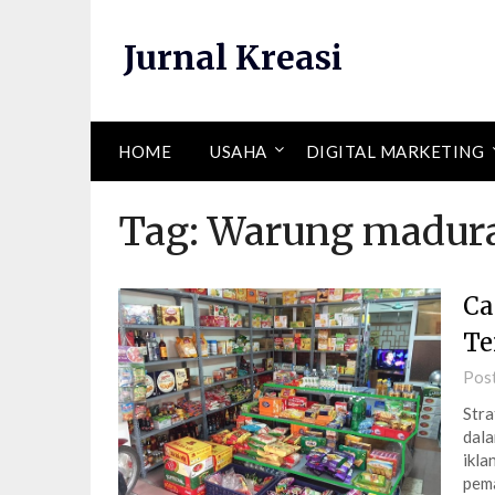
Skip
to
Jurnal Kreasi
content
HOME
USAHA
DIGITAL MARKETING
Tag:
Warung madur
Ca
Te
Pos
Stra
dala
ikla
pema