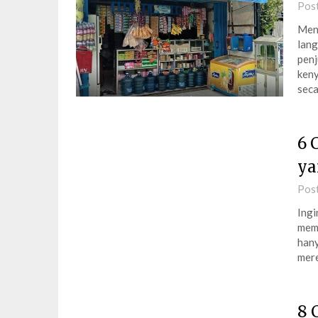
Pos
Mend
lang
penj
keny
seca
6 
ya
Pos
Ingi
memi
han
mere
8 