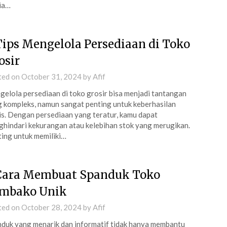
ia…
Tips Mengelola Persediaan di Toko
osir
ted on
October 31, 2024
by
Afif
elola persediaan di toko grosir bisa menjadi tantangan
 kompleks, namun sangat penting untuk keberhasilan
is. Dengan persediaan yang teratur, kamu dapat
hindari kekurangan atau kelebihan stok yang merugikan.
ing untuk memiliki…
Cara Membuat Spanduk Toko
mbako Unik
ted on
October 28, 2024
by
Afif
duk yang menarik dan informatif tidak hanya membantu