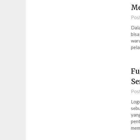
Me
Pos
Dala
bisa
waru
pela
Fu
Se
Pos
Logo
sebu
yang
pent
mem