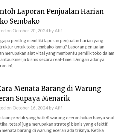
ntoh Laporan Penjualan Harian
ko Sembako
ted on
October 20, 2024
by
Afif
apa penting memiliki laporan penjualan harian yang
truktur untuk toko sembako kamu? Laporan penjualan
an merupakan alat vital yang membantu pemilik toko dalam
ntau kinerja bisnis secara real-time. Dengan adanya
ran ini,…
Cara Menata Barang di Warung
eran Supaya Menarik
ted on
October 16, 2024
by
Afif
taan produk yang baik di warung eceran bukan hanya soal
tika, tetapi juga merupakan strategi bisnis yang efektif.
 menata barang di warung eceran ada triknya. Ketika