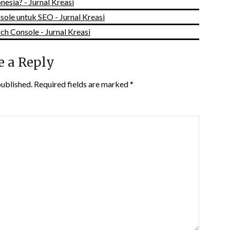
nesia? - Jurnal Kreasi
le untuk SEO - Jurnal Kreasi
ch Console - Jurnal Kreasi
e a Reply
published.
Required fields are marked
*