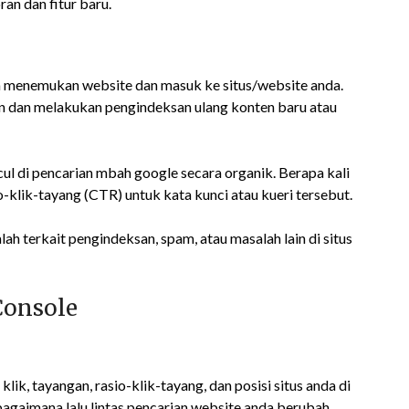
an dan fitur baru.
a menemukan website dan masuk ke situs/website anda.
 dan melakukan pengindeksan ulang konten baru atau
cul di pencarian mbah google secara organik. Berapa kali
o-klik-tayang (CTR) untuk kata kunci atau kueri tersebut.
terkait pengindeksan, spam, atau masalah lain di situs
Console
lik, tayangan, rasio-klik-tayang, dan posisi situs anda di
agaimana lalu lintas pencarian website anda berubah