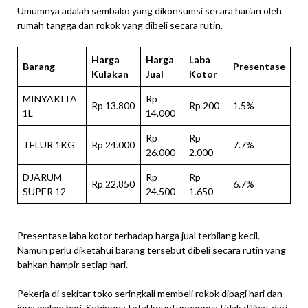
Umumnya adalah sembako yang dikonsumsi secara harian oleh
rumah tangga dan rokok yang dibeli secara rutin.
Harga
Harga
Laba
Barang
Presentase
Kulakan
Jual
Kotor
MINYAKITA
Rp
Rp 13.800
Rp 200
1.5%
1L
14.000
Rp
Rp
TELUR 1KG
Rp 24.000
7.7%
26.000
2.000
DJARUM
Rp
Rp
Rp 22.850
6.7%
SUPER 12
24.500
1.650
Presentase laba kotor terhadap harga jual terbilang kecil.
Namun perlu diketahui barang tersebut dibeli secara rutin yang
bahkan hampir setiap hari.
Pekerja di sekitar toko seringkali membeli rokok dipagi hari dan
juga malam hari. Sehingga total keuntungannya tidak dilihat dari