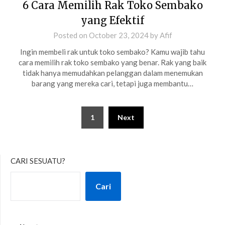
6 Cara Memilih Rak Toko Sembako
yang Efektif
Posted on
October 23, 2024
by
Afif
Ingin membeli rak untuk toko sembako? Kamu wajib tahu
cara memilih rak toko sembako yang benar. Rak yang baik
tidak hanya memudahkan pelanggan dalam menemukan
barang yang mereka cari, tetapi juga membantu…
Posts
1
Next
pagination
CARI SESUATU?
Cari